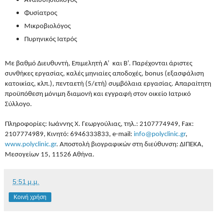
Αναισθησιολόγος
Φυσίατρος
Μικροβιολόγος
Πυρηνικός Ιατρός
Με βαθμό Διευθυντή, Επιμελητή Α’ και Β’. Παρέχονται άριστες
συνθήκες εργασίας, καλές μηνιαίες αποδοχές,
bonus (
εξασφάλιση
κατοικίας, κλπ.), πενταετή (5/ετή) συμβόλαια εργασίας. Απαραίτητη
προϋπόθεση μόνιμη διαμονή και εγγραφή στον οικείο Ιατρικό
Σύλλογο.
Πληροφορίες: Ιωάννης Χ. Γεωργούλιας, τηλ.: 2107774949,
Fax:
2107774989,
Κινητό: 6946333833,
e-mail:
info@polyclinic.gr
,
www.polyclinic.gr
.
Αποστολή βιογραφικών στη διεύθυνση: ΔΙΠΕΚΑ,
Μεσογείων 15, 11526 Αθήνα.
5:51 μ.μ.
Κοινή χρήση